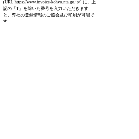
(URL:https://www.invoice-kohyo.nta.go.jp/)
に、上
記の「
T
」を
除いた番号を入力いただきます
と、弊社の登録情報のご照会及び印刷が可能で
す。
各社個別の書面による照会が必要な場合
は、弊社担当までお問い合せ下さい。
株式会社エースロジコム 東京：
03-
5755-7419
横浜：
045-510-2158
|
ホーム
|
↑トップ
|
会社概要
事業内容
デバンスケジュール
搬出オーダー
アクセス
お問い合わせ
サイトマップ
プライバシーポリシー
Copyright © Acelogicom. All rights reserved.
PCサイト