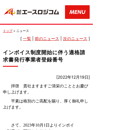
トップ
> ニュース
[
一覧
|
前のニュース
|
次のニュース
]
インボイス制度開始に伴う適格請
求書発行事業者登録番号
[2022年12月19日]
拝啓 貴社ますますご清栄のこととお慶び
申し上げます。
平素は格別のご高配を賜り、厚く御礼申し
上げます。
さて、
2023
年
10
月
1
日よりインボイ